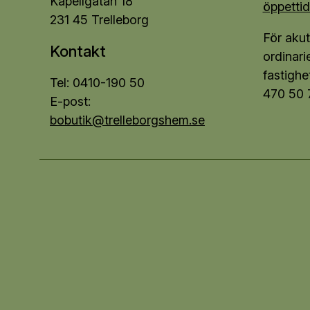
Kapellgatan 18
öppettid
231 45 Trelleborg
För akut
Kontakt
ordinari
fastighe
Tel: 0410-190 50
470 50 
E-post:
bobutik@trelleborgshem.se