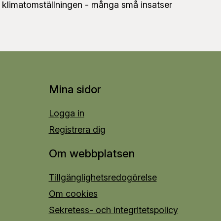
l i klimatomställningen - många små insatser
Mina sidor
Logga in
Registrera dig
Om webbplatsen
Tillgänglighetsredogörelse
Om cookies
Sekretess- och integritetspolicy