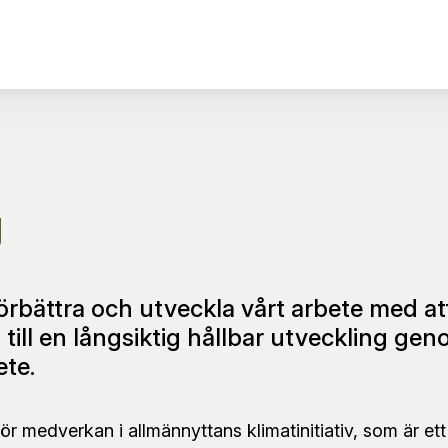
g
förbättra och utveckla vårt arbete med a
ill en långsiktig hållbar utveckling geno
ete.
 för medverkan i allmännyttans klimatinitiativ, som är