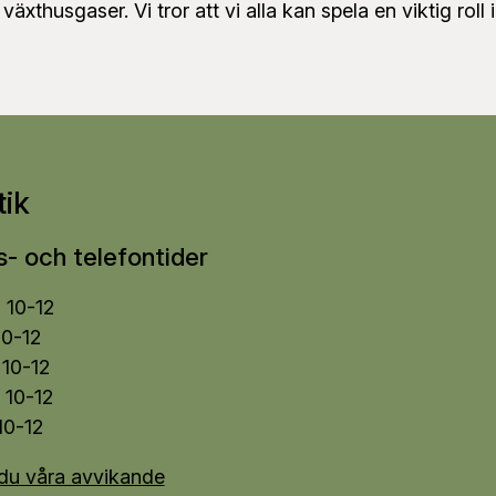
xthusgaser. Vi tror att vi alla kan spela en viktig rol
ik
- och telefontider
10-12
10-12
10-12
 10-12
10-12
 du våra avvikande