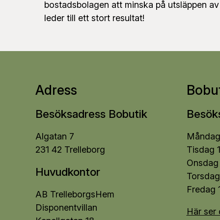
bostadsbolagen att minska på utsläppen av vä
leder till ett stort resultat!
Adress
Bobut
Besöksadress Bobutik
Besöks
Algatan 7
Måndag 
231 42 Trelleborg
Tisdag 
Onsdag 
Huvudkontor
Torsdag
Fredag 
AB TrelleborgsHem
Disponentvillan
Här ser