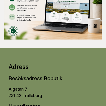
Adress
Besöksadress Bobutik
Algatan 7
231 42 Trelleborg